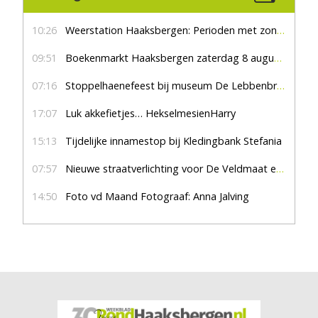
10:26
Weerstation Haaksbergen: Perioden met zon en droog
09:51
Boekenmarkt Haaksbergen zaterdag 8 augustus, marktplein Haaksbergen
07:16
Stoppelhaenefeest bij museum De Lebbenbrugge
17:07
Luk akkefietjes… HekselmesienHarry
15:13
Tijdelijke innamestop bij Kledingbank Stefania
07:57
Nieuwe straatverlichting voor De Veldmaat en De Pas
14:50
Foto vd Maand Fotograaf: Anna Jalving