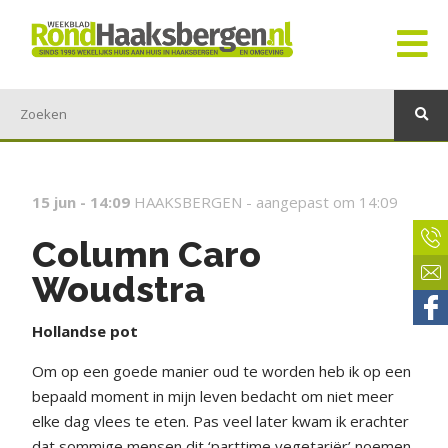
15 jun - 14:09
HAAKSBERGEN -
aangepast om 14:09
Column Caro
Woudstra
Hollandse pot
Om op een goede manier oud te worden heb ik op een
bepaald moment in mijn leven bedacht om niet meer
elke dag vlees te eten. Pas veel later kwam ik erachter
dat sommige mensen dit ‘parttime vegetariër’ noemen.