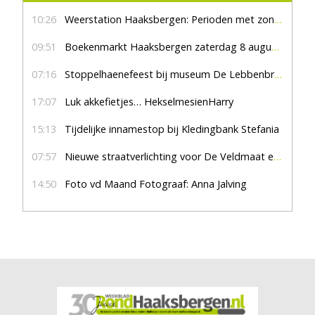
10:26
Weerstation Haaksbergen: Perioden met zon en droog
09:51
Boekenmarkt Haaksbergen zaterdag 8 augustus, marktplein Haaksbergen
07:16
Stoppelhaenefeest bij museum De Lebbenbrugge
17:07
Luk akkefietjes… HekselmesienHarry
15:13
Tijdelijke innamestop bij Kledingbank Stefania
07:57
Nieuwe straatverlichting voor De Veldmaat en De Pas
14:50
Foto vd Maand Fotograaf: Anna Jalving