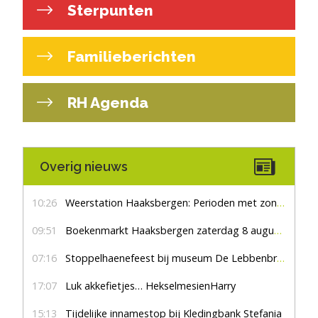
Sterpunten
Familieberichten
RH Agenda
Overig nieuws
10:26
Weerstation Haaksbergen: Perioden met zon en droog
09:51
Boekenmarkt Haaksbergen zaterdag 8 augustus, marktplein Haaksbergen
07:16
Stoppelhaenefeest bij museum De Lebbenbrugge
17:07
Luk akkefietjes… HekselmesienHarry
15:13
Tijdelijke innamestop bij Kledingbank Stefania