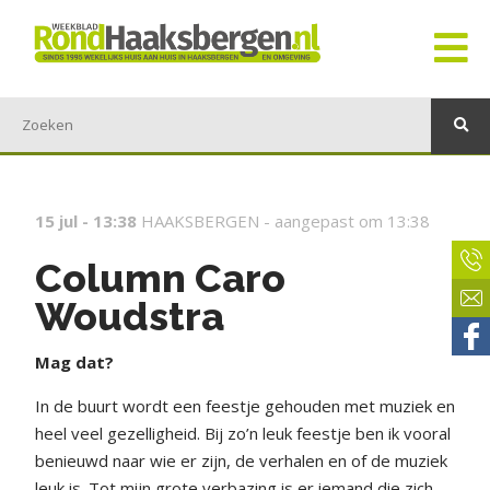
15 jul - 13:38
HAAKSBERGEN -
aangepast om 13:38
Column Caro
Woudstra
Mag dat?
In de buurt wordt een feestje gehouden met muziek en
heel veel gezelligheid. Bij zo’n leuk feestje ben ik vooral
benieuwd naar wie er zijn, de verhalen en of de muziek
leuk is. Tot mijn grote verbazing is er iemand die zich