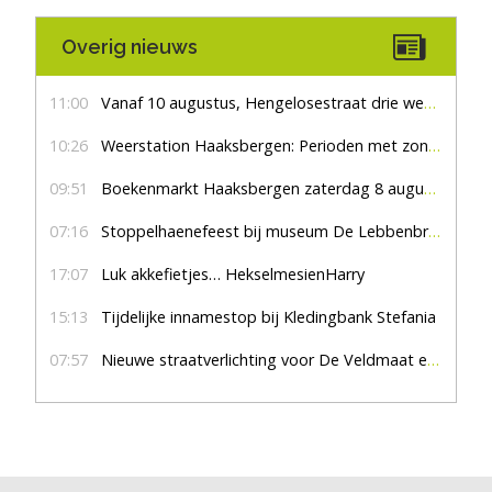
Overig nieuws
11:00
Vanaf 10 augustus, Hengelosestraat drie weken dicht voor doorgaand verkeer
10:26
Weerstation Haaksbergen: Perioden met zon en droog
09:51
Boekenmarkt Haaksbergen zaterdag 8 augustus, marktplein Haaksbergen
07:16
Stoppelhaenefeest bij museum De Lebbenbrugge
17:07
Luk akkefietjes… HekselmesienHarry
15:13
Tijdelijke innamestop bij Kledingbank Stefania
07:57
Nieuwe straatverlichting voor De Veldmaat en De Pas