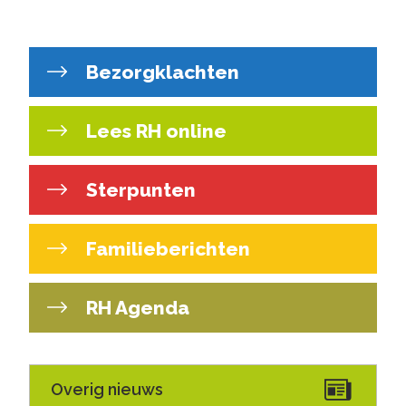
Bezorgklachten
Lees RH online
Sterpunten
Familieberichten
RH Agenda
Overig nieuws