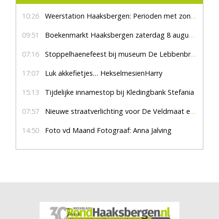
10:26
Weerstation Haaksbergen: Perioden met zon en droog
09:51
Boekenmarkt Haaksbergen zaterdag 8 augustus, marktplein Haaksbergen
07:16
Stoppelhaenefeest bij museum De Lebbenbrugge
17:07
Luk akkefietjes… HekselmesienHarry
15:13
Tijdelijke innamestop bij Kledingbank Stefania
07:57
Nieuwe straatverlichting voor De Veldmaat en De Pas
14:50
Foto vd Maand Fotograaf: Anna Jalving