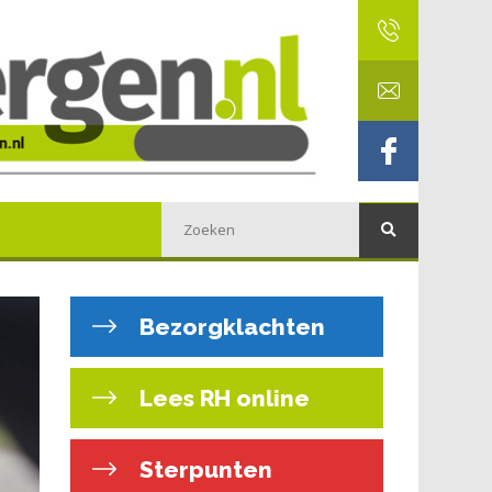
Bezorgklachten
Lees RH online
Sterpunten