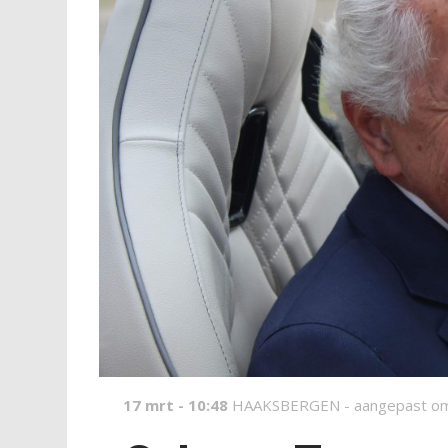
17 mrt - 10:48
HAAKSBERGEN -
aangepast o