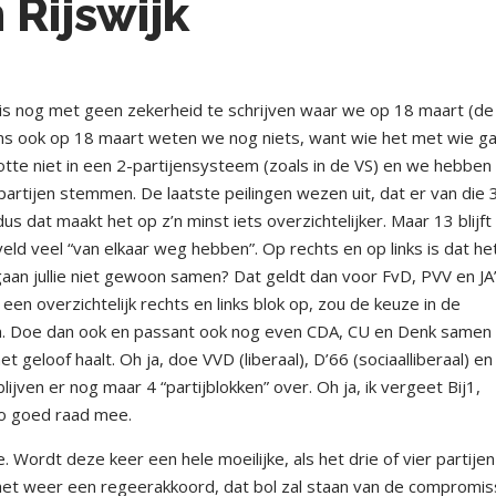
Rijswijk
is nog met geen zekerheid te schrijven waar we op 18 maart (de
wens ook op 18 maart weten we nog niets, want wie het met wie g
otte niet in een 2-partijensysteem (zoals in de VS) en we hebben
artijen stemmen. De laatste peilingen wezen uit, dat er van die 
 dat maakt het op z’n minst iets overzichtelijker. Maar 13 blijft
veld veel “van elkaar weg hebben”. Op rechts en op links is dat he
an jullie niet gewoon samen? Dat geldt dan voor FvD, PVV en JA
een overzichtelijk rechts en links blok op, zou de keuze in de
en. Doe dan ook en passant ook nog even CDA, CU en Denk samen 
het geloof haalt. Oh ja, doe VVD (liberaal), D’66 (sociaalliberaal) en
ijven er nog maar 4 “partijblokken” over. Oh ja, ik vergeet Bij1,
zo goed raad mee.
 Wordt deze keer een hele moeilijke, als het drie of vier partijen
et weer een regeerakkoord, dat bol zal staan van de compromi