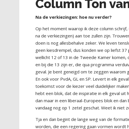
Column Ton van 
Na de verkiezingen:
hoe nu verder?
Op het moment waarop ik deze column schrijf, 
na de verkiezingen) aan toe zullen zijn. Trou
doen is nog allesbehalve zeker. We leven tensl
geen kiesdrempel, dus konden we op liefst 37 p
wellicht 12 of 13 in de Tweede Kamer komen, dus
en bij die 13 zijn er, die qua programma verdui
geval. Je bent geneigd om te zeggen waarom ga
En ook voor PvdA, GL en SP. Levert in elk geval 
toekomst voor de kiezer veel duidelijker mak
hebt een blok, dat de inspiratie in elk geval uit 
dan maar in een liberaal-Europees blok en dan bl
vandaag nog op 1 zetel geschat. Weet ik niet 
Tja en dan begint de lange weg van de formatie.
worden, die een regering gaan vormen wordt h