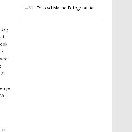
14:50
Foto vd Maand Fotograaf: Anna Jalving
 dag
aat
 ook
37
 veel
t
’21.
en je
 Volt
ssen