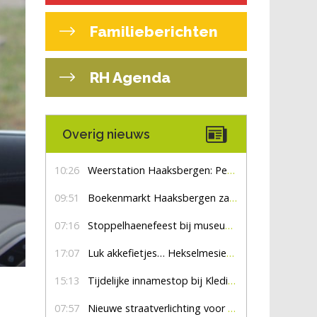
Familieberichten
RH Agenda
Overig nieuws
10:26
Weerstation Haaksbergen: Perioden met zon en droog
09:51
Boekenmarkt Haaksbergen zaterdag 8 augustus, marktplein Haaksbergen
07:16
Stoppelhaenefeest bij museum De Lebbenbrugge
17:07
Luk akkefietjes… HekselmesienHarry
15:13
Tijdelijke innamestop bij Kledingbank Stefania
07:57
Nieuwe straatverlichting voor De Veldmaat en De Pas