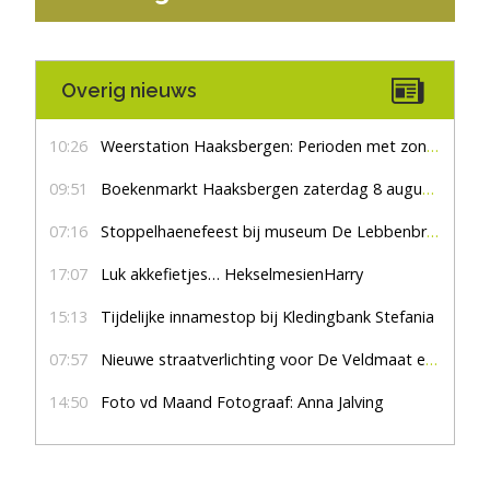
Overig nieuws
10:26
Weerstation Haaksbergen: Perioden met zon en droog
09:51
Boekenmarkt Haaksbergen zaterdag 8 augustus, marktplein Haaksbergen
07:16
Stoppelhaenefeest bij museum De Lebbenbrugge
17:07
Luk akkefietjes… HekselmesienHarry
15:13
Tijdelijke innamestop bij Kledingbank Stefania
07:57
Nieuwe straatverlichting voor De Veldmaat en De Pas
14:50
Foto vd Maand Fotograaf: Anna Jalving