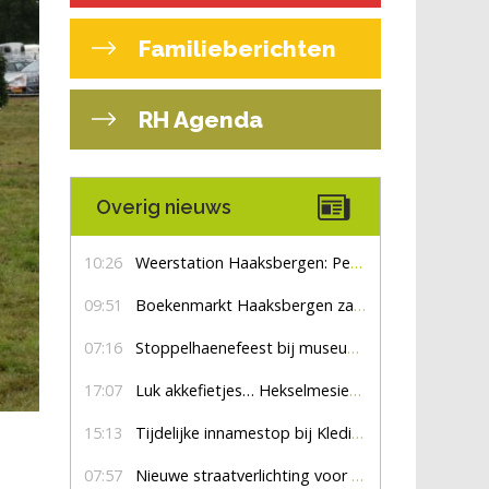
Familieberichten
RH Agenda
Overig nieuws
10:26
Weerstation Haaksbergen: Perioden met zon en droog
09:51
Boekenmarkt Haaksbergen zaterdag 8 augustus, marktplein Haaksbergen
07:16
Stoppelhaenefeest bij museum De Lebbenbrugge
17:07
Luk akkefietjes… HekselmesienHarry
15:13
Tijdelijke innamestop bij Kledingbank Stefania
07:57
Nieuwe straatverlichting voor De Veldmaat en De Pas