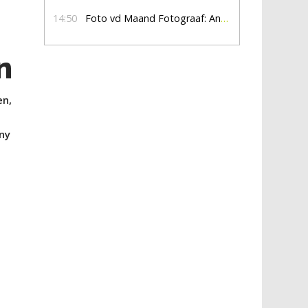
14:50
Foto vd Maand Fotograaf: Anna Jalving
n
en,
ony