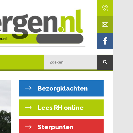
Bezorgklachten
Lees RH online
Sterpunten