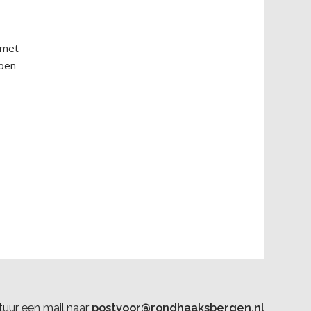
 met
ppen
uur een mail naar
postvoor@rondhaaksbergen.nl