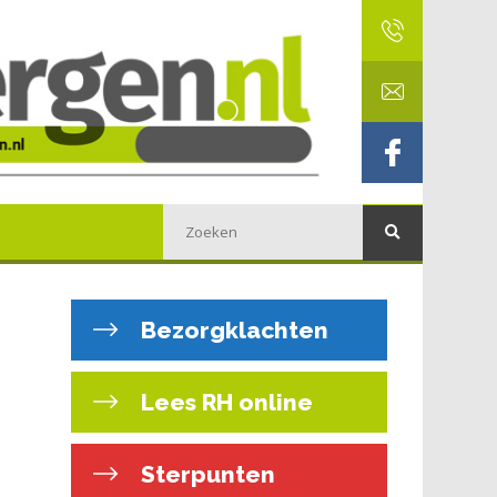
Bezorgklachten
Lees RH online
Sterpunten