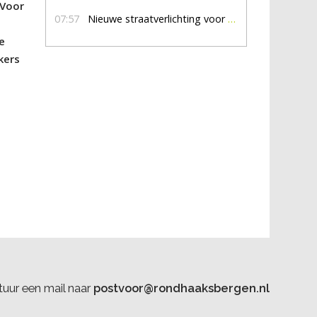
 Voor
07:57
Nieuwe straatverlichting voor De Veldmaat en De Pas
e
kers
uur een mail naar
postvoor@rondhaaksbergen.nl