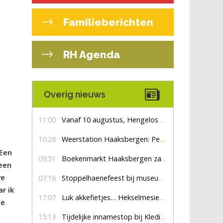
Familieberichten
RH Agenda
Overig nieuws
11:00
Vanaf 10 augustus, Hengelosestraat drie weken dicht voor doorgaand verkeer
10:26
Weerstation Haaksbergen: Perioden met zon en droog
 Een
09:51
Boekenmarkt Haaksbergen zaterdag 8 augustus, marktplein Haaksbergen
geen
we
07:16
Stoppelhaenefeest bij museum De Lebbenbrugge
r ik
17:07
Luk akkefietjes… HekselmesienHarry
De
15:13
Tijdelijke innamestop bij Kledingbank Stefania