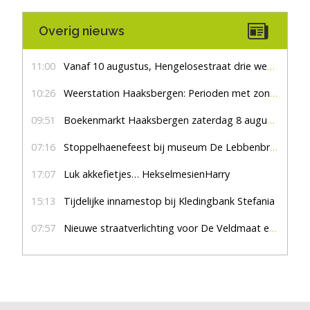
Overig nieuws
11:00
Vanaf 10 augustus, Hengelosestraat drie weken dicht voor doorgaand verkeer
10:26
Weerstation Haaksbergen: Perioden met zon en droog
09:51
Boekenmarkt Haaksbergen zaterdag 8 augustus, marktplein Haaksbergen
07:16
Stoppelhaenefeest bij museum De Lebbenbrugge
17:07
Luk akkefietjes… HekselmesienHarry
15:13
Tijdelijke innamestop bij Kledingbank Stefania
07:57
Nieuwe straatverlichting voor De Veldmaat en De Pas