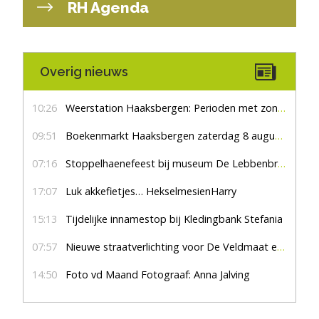
RH Agenda
Overig nieuws
10:26
Weerstation Haaksbergen: Perioden met zon en droog
09:51
Boekenmarkt Haaksbergen zaterdag 8 augustus, marktplein Haaksbergen
07:16
Stoppelhaenefeest bij museum De Lebbenbrugge
17:07
Luk akkefietjes… HekselmesienHarry
15:13
Tijdelijke innamestop bij Kledingbank Stefania
07:57
Nieuwe straatverlichting voor De Veldmaat en De Pas
14:50
Foto vd Maand Fotograaf: Anna Jalving