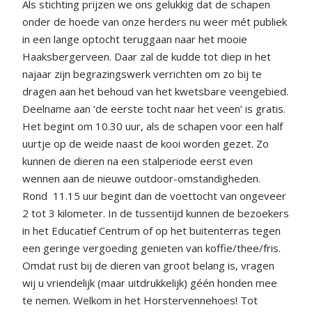
Als stichting prijzen we ons gelukkig dat de schapen
onder de hoede van onze herders nu weer mét publiek
in een lange optocht teruggaan naar het mooie
Haaksbergerveen. Daar zal de kudde tot diep in het
najaar zijn begrazingswerk verrichten om zo bij te
dragen aan het behoud van het kwetsbare veengebied.
Deelname aan ‘de eerste tocht naar het veen’ is gratis.
Het begint om 10.30 uur, als de schapen voor een half
uurtje op de weide naast de kooi worden gezet. Zo
kunnen de dieren na een stalperiode eerst even
wennen aan de nieuwe outdoor-omstandigheden.
Rond
11.15 uur begint dan de voettocht van ongeveer
2 tot 3 kilometer. In de tussentijd kunnen de bezoekers
in het Educatief Centrum of op het buitenterras tegen
een geringe vergoeding genieten van koffie/thee/fris.
Omdat rust bij de dieren van groot belang is, vragen
wij u vriendelijk (maar uitdrukkelijk) géén honden mee
te nemen. Welkom in het Horstervennehoes! Tot