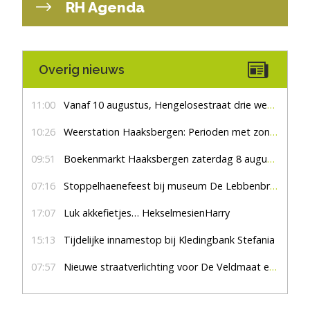
RH Agenda
Overig nieuws
11:00
Vanaf 10 augustus, Hengelosestraat drie weken dicht voor doorgaand verkeer
10:26
Weerstation Haaksbergen: Perioden met zon en droog
09:51
Boekenmarkt Haaksbergen zaterdag 8 augustus, marktplein Haaksbergen
07:16
Stoppelhaenefeest bij museum De Lebbenbrugge
17:07
Luk akkefietjes… HekselmesienHarry
15:13
Tijdelijke innamestop bij Kledingbank Stefania
07:57
Nieuwe straatverlichting voor De Veldmaat en De Pas