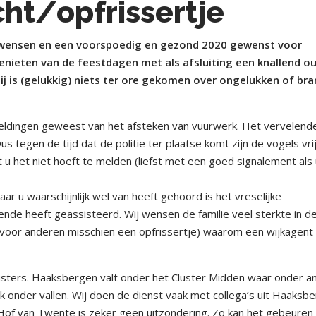
ht/opfrissertje
e wensen en een voorspoedig en gezond 2020 gewenst voor
genieten van de feestdagen met als afsluiting een knallend o
j is (gelukkig) niets ter ore gekomen over ongelukken of br
eldingen geweest van het afsteken van vuurwerk. Het vervelend
s tegen de tijd dat de politie ter plaatse komt zijn de vogels vri
dat u het niet hoeft te melden (liefst met een goed signalement als
r u waarschijnlijk wel van heeft gehoord is het vreselijke
nde heeft geassisteerd. Wij wensen de familie veel sterkte in d
n voor anderen misschien een opfrissertje) waarom een wijkagent 
Clusters. Haaksbergen valt onder het Cluster Midden waar onder a
onder vallen. Wij doen de dienst vaak met collega’s uit Haaksb
Hof van Twente is zeker geen uitzondering. Zo kan het gebeuren