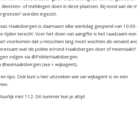
 diensten- of meldingen doen in deze plaatsen. Bij nood aan de 
tergrenzen” worden ingezet.
tehuis Haaksbergen is daarnaast elke werkdag geopend van 10.00
ze tijden terecht. Voor het doen van aangifte is het raadzaam een
het voorkomen dat u misschien lang moet wachten als iemand an
nteressant wat de politie in/rond Haaksbergen doet of meemaakt?
ergen volgen via @PolitieHaaksbergen.
 via @waHaaksbergen (wa = wijkagent).
 en tips. Ook kunt u hier uitzoeken wie uw wijkagent is en een
men.
tuurlijk met 112. Dit nummer kun je altijd