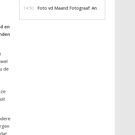
14:50
Foto vd Maand Fotograaf: Anna Jalving
ud en
anden
e
jwel
 u de
eze
uit
ndere
ergen
 dat