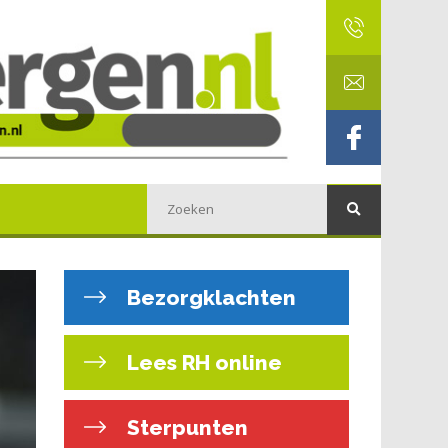
Bezorgklachten
Lees RH online
Sterpunten