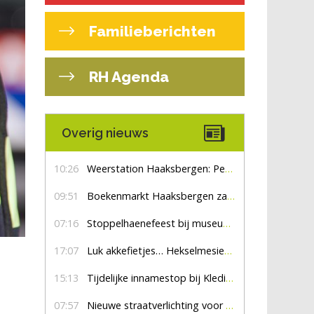
Familieberichten
RH Agenda
Overig nieuws
10:26
Weerstation Haaksbergen: Perioden met zon en droog
09:51
Boekenmarkt Haaksbergen zaterdag 8 augustus, marktplein Haaksbergen
07:16
Stoppelhaenefeest bij museum De Lebbenbrugge
17:07
Luk akkefietjes… HekselmesienHarry
15:13
Tijdelijke innamestop bij Kledingbank Stefania
07:57
Nieuwe straatverlichting voor De Veldmaat en De Pas