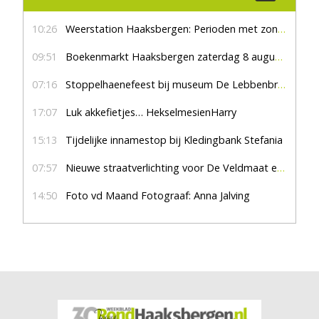
10:26
Weerstation Haaksbergen: Perioden met zon en droog
09:51
Boekenmarkt Haaksbergen zaterdag 8 augustus, marktplein Haaksbergen
07:16
Stoppelhaenefeest bij museum De Lebbenbrugge
17:07
Luk akkefietjes… HekselmesienHarry
15:13
Tijdelijke innamestop bij Kledingbank Stefania
07:57
Nieuwe straatverlichting voor De Veldmaat en De Pas
14:50
Foto vd Maand Fotograaf: Anna Jalving