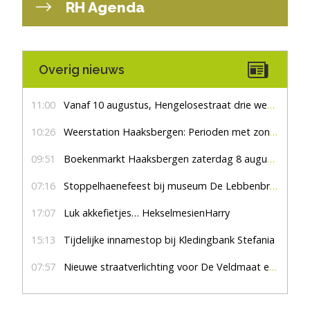
RH Agenda
Overig nieuws
11:00
Vanaf 10 augustus, Hengelosestraat drie weken dicht voor doorgaand verkeer
10:26
Weerstation Haaksbergen: Perioden met zon en droog
09:51
Boekenmarkt Haaksbergen zaterdag 8 augustus, marktplein Haaksbergen
07:16
Stoppelhaenefeest bij museum De Lebbenbrugge
17:07
Luk akkefietjes… HekselmesienHarry
15:13
Tijdelijke innamestop bij Kledingbank Stefania
07:57
Nieuwe straatverlichting voor De Veldmaat en De Pas