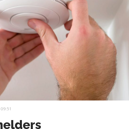
 09:51
melders