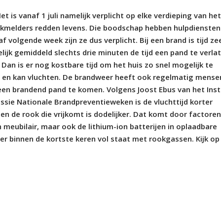
is vanaf 1 juli namelijk verplicht op elke verdieping van het
okmelders redden levens. Die boodschap hebben hulpdiensten
 volgende week zijn ze dus verplicht. Bij een brand is tijd ze
ijk gemiddeld slechts drie minuten de tijd een pand te verlat
Dan is er nog kostbare tijd om het huis zo snel mogelijk te
r en kan vluchten. De brandweer heeft ook regelmatig mense
t een brandend pand te komen. Volgens Joost Ebus van het Inst
issie Nationale Brandpreventieweken is de vluchttijd korter
en de rook die vrijkomt is dodelijker. Dat komt door factore
 meubilair, maar ook de lithium-ion batterijen in oplaadbare
r binnen de kortste keren vol staat met rookgassen. Kijk op