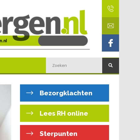
Bezorgklachten
Lees RH online
Sterpunten