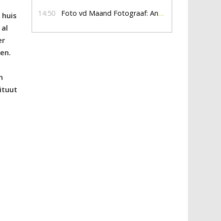
14:50
Foto vd Maand Fotograaf: Anna Jalving
 huis
 al
er
en.
n
ituut
n