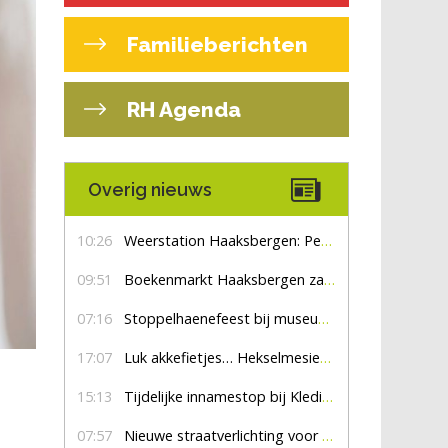
Familieberichten
RH Agenda
Overig nieuws
10:26
Weerstation Haaksbergen: Perioden met zon en droog
09:51
Boekenmarkt Haaksbergen zaterdag 8 augustus, marktplein Haaksbergen
07:16
Stoppelhaenefeest bij museum De Lebbenbrugge
17:07
Luk akkefietjes… HekselmesienHarry
15:13
Tijdelijke innamestop bij Kledingbank Stefania
07:57
Nieuwe straatverlichting voor De Veldmaat en De Pas