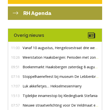
RH Agenda
Overig nieuws
11:00
Vanaf 10 augustus, Hengelosestraat drie weken dicht voor doorgaand verkeer
10:26
Weerstation Haaksbergen: Perioden met zon en droog
09:51
Boekenmarkt Haaksbergen zaterdag 8 augustus, marktplein Haaksbergen
07:16
Stoppelhaenefeest bij museum De Lebbenbrugge
17:07
Luk akkefietjes… HekselmesienHarry
15:13
Tijdelijke innamestop bij Kledingbank Stefania
07:57
Nieuwe straatverlichting voor De Veldmaat en De Pas