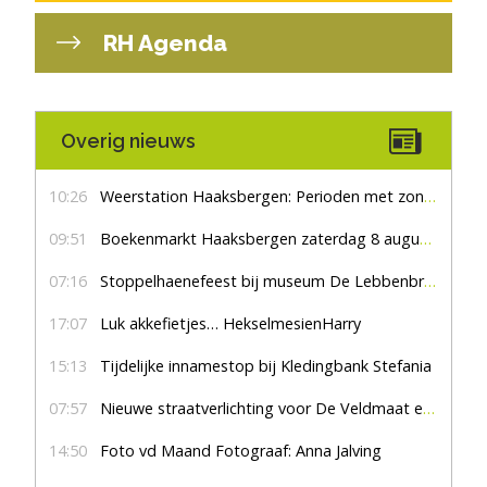
RH Agenda
Overig nieuws
10:26
Weerstation Haaksbergen: Perioden met zon en droog
09:51
Boekenmarkt Haaksbergen zaterdag 8 augustus, marktplein Haaksbergen
07:16
Stoppelhaenefeest bij museum De Lebbenbrugge
17:07
Luk akkefietjes… HekselmesienHarry
15:13
Tijdelijke innamestop bij Kledingbank Stefania
07:57
Nieuwe straatverlichting voor De Veldmaat en De Pas
14:50
Foto vd Maand Fotograaf: Anna Jalving