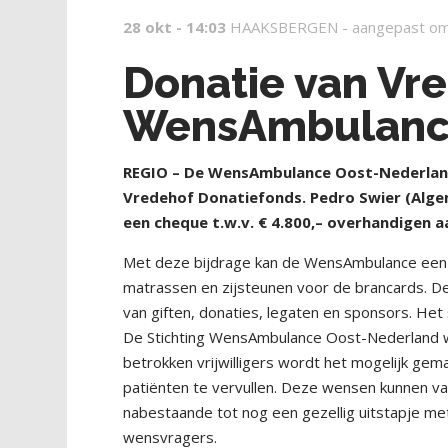
28 okt - 14:03
HAAKSBERGEN -
aangepast om
Donatie van Vr
WensAmbulance
REGIO – De WensAmbulance Oost-Nederlan
Vredehof Donatiefonds. Pedro Swier (Alge
een cheque t.w.v. € 4.800,– overhandigen
Met deze bijdrage kan de WensAmbulance een 
matrassen en zijsteunen voor de brancards. De 
van giften, donaties, legaten en sponsors. Het 
De Stichting WensAmbulance Oost-Nederland wo
betrokken vrijwilligers wordt het mogelijk gem
patiënten te vervullen. Deze wensen kunnen va
nabestaande tot nog een gezellig uitstapje met
wensvragers.