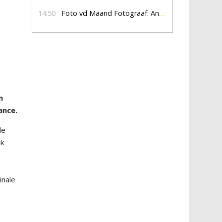
14:50
Foto vd Maand Fotograaf: Anna Jalving
n
ance.
le
jk
0
inale