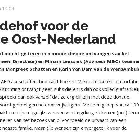
 14:04
edehof voor de
 Oost-Nederland
d mocht gisteren een mooie cheque ontvangen van het
meen Directeur) en Miriam Leussink (Adviseur M&C) kwame
 aan Margreet Schutten en Karin van Dam van de WensAmbul
AED aanschaffen, brancard-hoezen, 2 extra dikke en comfortabe
stichting ontvangt geen subsidie en is dan ook volledig afhankeli
spreekt dan ook vanzelf dat ze erg blij zijn met deze donatie.
rdt geheel gerund door vrijwilligers. Met een groep van ca 10
aakt om bijna dagelijks wensen van langdurig zieken en (pre) term
riëren van het bezoek van bijvoorbeeld de uitvaart van een
 naaste familie. Maar alle wensen zijn onvergetelijk voor de