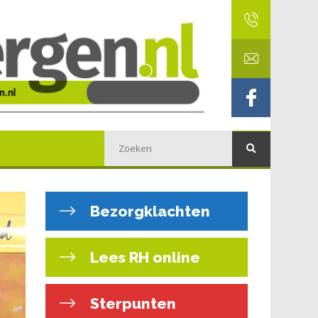
Bezorgklachten
Lees RH online
Sterpunten