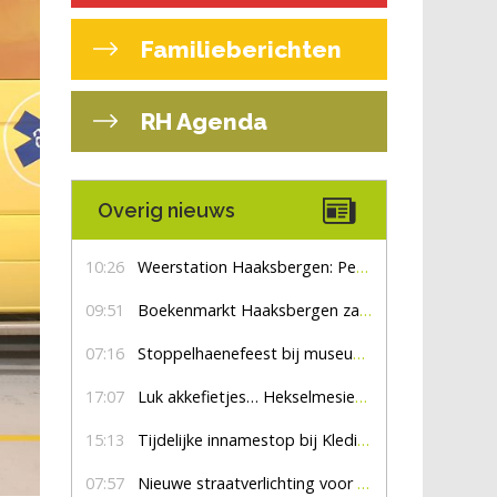
Familieberichten
RH Agenda
Overig nieuws
10:26
Weerstation Haaksbergen: Perioden met zon en droog
09:51
Boekenmarkt Haaksbergen zaterdag 8 augustus, marktplein Haaksbergen
07:16
Stoppelhaenefeest bij museum De Lebbenbrugge
17:07
Luk akkefietjes… HekselmesienHarry
15:13
Tijdelijke innamestop bij Kledingbank Stefania
07:57
Nieuwe straatverlichting voor De Veldmaat en De Pas