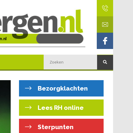
Bezorgklachten
Lees RH online
Sterpunten