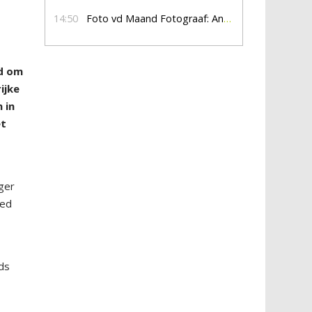
14:50
Foto vd Maand Fotograaf: Anna Jalving
id om
ijke
 in
et
ger
oed
ds