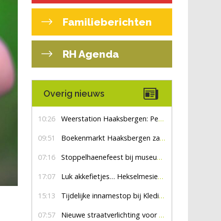
Familieberichten
RH Agenda
Overig nieuws
10:26
Weerstation Haaksbergen: Perioden met zon en droog
09:51
Boekenmarkt Haaksbergen zaterdag 8 augustus, marktplein Haaksbergen
07:16
Stoppelhaenefeest bij museum De Lebbenbrugge
17:07
Luk akkefietjes… HekselmesienHarry
15:13
Tijdelijke innamestop bij Kledingbank Stefania
07:57
Nieuwe straatverlichting voor De Veldmaat en De Pas