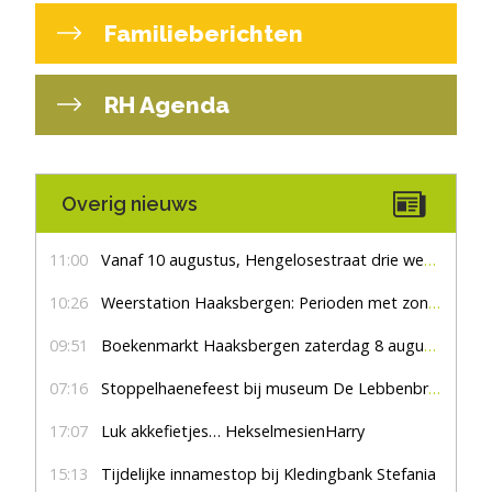
Familieberichten
RH Agenda
Overig nieuws
11:00
Vanaf 10 augustus, Hengelosestraat drie weken dicht voor doorgaand verkeer
10:26
Weerstation Haaksbergen: Perioden met zon en droog
09:51
Boekenmarkt Haaksbergen zaterdag 8 augustus, marktplein Haaksbergen
07:16
Stoppelhaenefeest bij museum De Lebbenbrugge
17:07
Luk akkefietjes… HekselmesienHarry
15:13
Tijdelijke innamestop bij Kledingbank Stefania