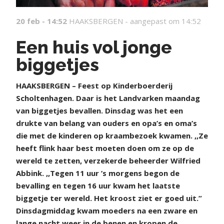
20 feb - 14:52
HAAKSBERGEN -
aangepast om 14:52
Een huis vol jonge
biggetjes
H
AAKSBERGEN – Feest op Kinderboerderij
Scholtenhagen. Daar is het Landvarken maandag
van biggetjes bevallen. Dinsdag was het een
drukte van belang van ouders en opa’s en oma’s
die met de kinderen op kraambezoek kwamen. ,,Ze
heeft flink haar best moeten doen om ze op de
wereld te zetten, verzekerde beheerder Wilfried
Abbink. ,,Tegen 11 uur ’s morgens begon de
bevalling en tegen 16 uur kwam het laatste
biggetje ter wereld. Het kroost ziet er goed uit.”
Dinsdagmiddag kwam moeders na een zware en
lange nacht weer in de benen en kropen de