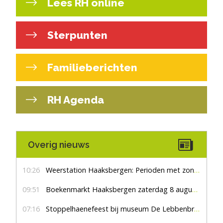
Lees RH online
Sterpunten
Familieberichten
RH Agenda
Overig nieuws
10:26
Weerstation Haaksbergen: Perioden met zon en droog
09:51
Boekenmarkt Haaksbergen zaterdag 8 augustus, marktplein Haaksbergen
07:16
Stoppelhaenefeest bij museum De Lebbenbrugge