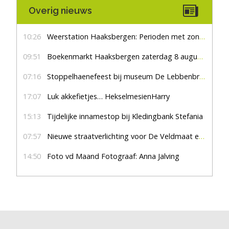
Overig nieuws
10:26
Weerstation Haaksbergen: Perioden met zon en droog
09:51
Boekenmarkt Haaksbergen zaterdag 8 augustus, marktplein Haaksbergen
07:16
Stoppelhaenefeest bij museum De Lebbenbrugge
17:07
Luk akkefietjes… HekselmesienHarry
15:13
Tijdelijke innamestop bij Kledingbank Stefania
07:57
Nieuwe straatverlichting voor De Veldmaat en De Pas
14:50
Foto vd Maand Fotograaf: Anna Jalving