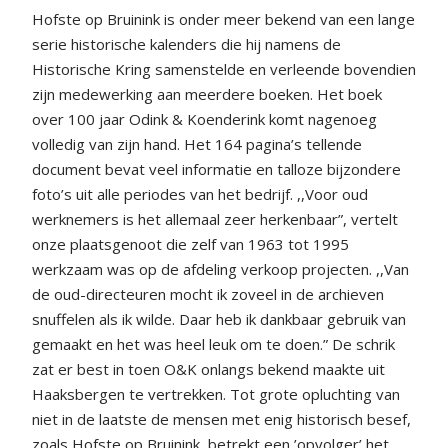
Hofste op Bruinink is onder meer bekend van een lange
serie historische kalenders die hij namens de
Historische Kring samenstelde en verleende bovendien
zijn medewerking aan meerdere boeken. Het boek
over 100 jaar Odink & Koenderink komt nagenoeg
volledig van zijn hand. Het 164 pagina’s tellende
document bevat veel informatie en talloze bijzondere
foto’s uit alle periodes van het bedrijf. ,,Voor oud
werknemers is het allemaal zeer herkenbaar”, vertelt
onze plaatsgenoot die zelf van 1963 tot 1995
werkzaam was op de afdeling verkoop projecten. ,,Van
de oud-directeuren mocht ik zoveel in de archieven
snuffelen als ik wilde. Daar heb ik dankbaar gebruik van
gemaakt en het was heel leuk om te doen.” De schrik
zat er best in toen O&K onlangs bekend maakte uit
Haaksbergen te vertrekken. Tot grote opluchting van
niet in de laatste de mensen met enig historisch besef,
zoals Hofste op Bruinink, betrekt een ’opvolger’ het