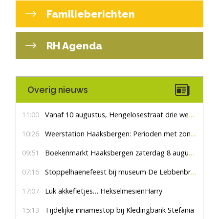
Familieberichten
RH Agenda
Overig nieuws
11:00
Vanaf 10 augustus, Hengelosestraat drie weken dicht voor doorgaand verkeer
10:26
Weerstation Haaksbergen: Perioden met zon en droog
09:51
Boekenmarkt Haaksbergen zaterdag 8 augustus, marktplein Haaksbergen
07:16
Stoppelhaenefeest bij museum De Lebbenbrugge
17:07
Luk akkefietjes… HekselmesienHarry
15:13
Tijdelijke innamestop bij Kledingbank Stefania