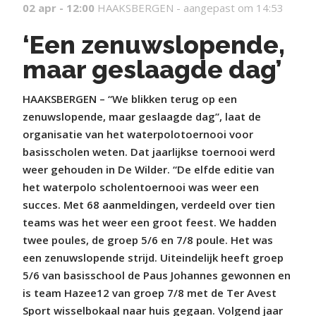
02 apr - 12:00
HAAKSBERGEN -
aangepast om 14:53
‘Een zenuwslopende,
maar geslaagde dag’
HAAKSBERGEN – “We blikken terug op een
zenuwslopende, maar geslaagde dag”, laat de
organisatie van het waterpolotoernooi voor
basisscholen weten. Dat jaarlijkse toernooi werd
weer gehouden in De Wilder. “De elfde editie van
het waterpolo scholentoernooi was weer een
succes. Met 68 aanmeldingen, verdeeld over tien
teams was het weer een groot feest. We hadden
twee poules, de groep 5/6 en 7/8 poule. Het was
een zenuwslopende strijd. Uiteindelijk heeft groep
5/6 van basisschool de Paus Johannes gewonnen en
is team Hazee12 van groep 7/8 met de Ter Avest
Sport wisselbokaal naar huis gegaan. Volgend jaar