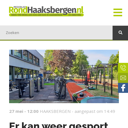
27 mei - 12:00
HAAKSBERGEN -
aangepast om 14:49
Er kan weer gesport