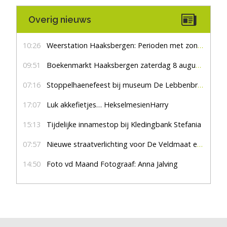
Overig nieuws
10:26
Weerstation Haaksbergen: Perioden met zon en droog
09:51
Boekenmarkt Haaksbergen zaterdag 8 augustus, marktplein Haaksbergen
07:16
Stoppelhaenefeest bij museum De Lebbenbrugge
17:07
Luk akkefietjes… HekselmesienHarry
15:13
Tijdelijke innamestop bij Kledingbank Stefania
07:57
Nieuwe straatverlichting voor De Veldmaat en De Pas
14:50
Foto vd Maand Fotograaf: Anna Jalving