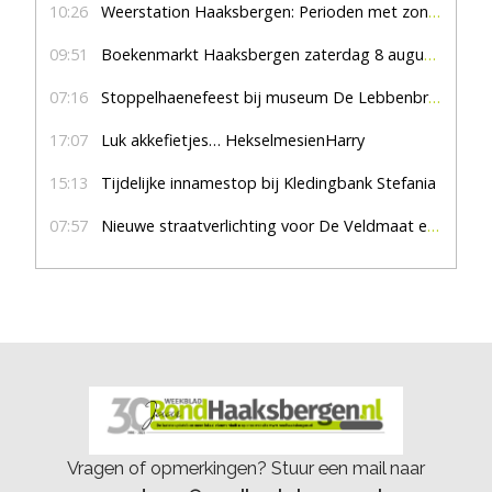
10:26
Weerstation Haaksbergen: Perioden met zon en droog
09:51
Boekenmarkt Haaksbergen zaterdag 8 augustus, marktplein Haaksbergen
07:16
Stoppelhaenefeest bij museum De Lebbenbrugge
17:07
Luk akkefietjes… HekselmesienHarry
15:13
Tijdelijke innamestop bij Kledingbank Stefania
07:57
Nieuwe straatverlichting voor De Veldmaat en De Pas
Vragen of opmerkingen? Stuur een mail naar