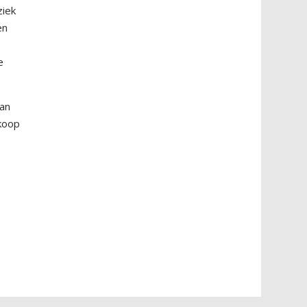
ziek
en
e
.
dan
 koop