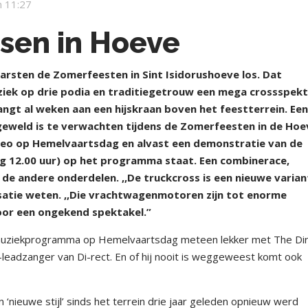
 11:27
ssen in Hoeve
sten de Zomerfeesten in Sint Isidorushoeve los. Dat
iek op drie podia en traditiegetrouw een mega crossspekt
ngt al weken aan een hijskraan boven het feestterrein. Ee
eweld is te verwachten tijdens de Zomerfeesten in de Hoe
deo op Hemelvaartsdag en alvast een demonstratie van de
g 12.00 uur) op het programma staat. Een combinerace,
de andere onderdelen. ,,De truckcross is een nieuwe varian
isatie weten. ,,Die vrachtwagenmotoren zijn tot enorme
or een ongekend spektakel.”
 muziekprogramma op Hemelvaartsdag meteen lekker met The Di
leadzanger van Di-rect. En of hij nooit is weggeweest komt ook
nieuwe stijl’ sinds het terrein drie jaar geleden opnieuw werd