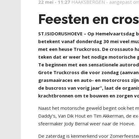
22 mei - 11:27
HAAKSBERGEN -
aangepast om
Feesten en cro
S
T.ISIDORUSHOEVE – Op Hemelvaartsdag bar
betekent vanaf donderdag 30 mei veel muz
met een heuse Truckcross. De crossauto ha
teken dat er weer het nodige motorische g
Te beginnen met een sensationele autoro
Grote Truckcross die voor zondag (aanvan
grasmaairaces en auto- en motorcross zijn 
de buscross van vorig jaar”, laat de organ
krachtbronnen om te bouwen en zorgen vo
Naast het motorische geweld begint ook het
Daddy’s, Van Dik Hout en Tim Akkerman, de ex-
sfeermaker Jody Bernal weer naar de Hoeve.
De zaterdag is kenmerkend voor Zomerfeesten ‘