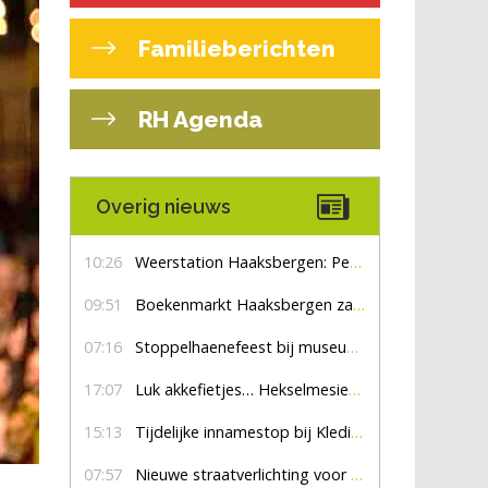
Familieberichten
RH Agenda
Overig nieuws
10:26
Weerstation Haaksbergen: Perioden met zon en droog
09:51
Boekenmarkt Haaksbergen zaterdag 8 augustus, marktplein Haaksbergen
07:16
Stoppelhaenefeest bij museum De Lebbenbrugge
17:07
Luk akkefietjes… HekselmesienHarry
15:13
Tijdelijke innamestop bij Kledingbank Stefania
07:57
Nieuwe straatverlichting voor De Veldmaat en De Pas