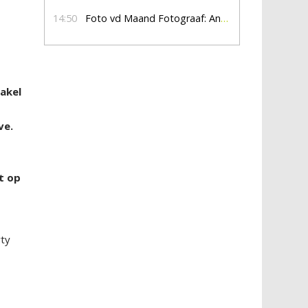
14:50
Foto vd Maand Fotograaf: Anna Jalving
akel
n
ve.
t op
rty