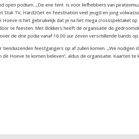
nd open podium. ,,De ene tent
is voor liefhebbers van piratenmu
et Stuk TV, Hard2Get en Feestnation veel jeugd en jong volwass
Hoeve is het gebruikelijk dat je na het mega crossspektakel op
door te feesten. Met Bökkers heeft de organisatie de gedroomd
 over de drie podia vanaf 16.00 uur zeven verschillende bands op
 tienduizenden feestgangers op af zullen komen. ,,We nodigen 
in de Hoeve te komen beleven”, aldus de organisatie. Kaarten te