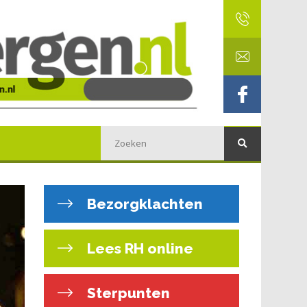
Bezorgklachten
Lees RH online
Sterpunten