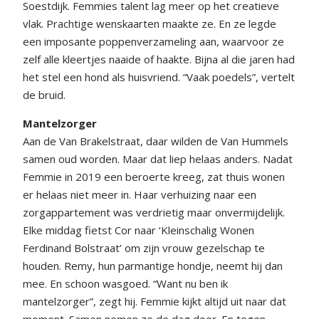
Soestdijk. Femmies talent lag meer op het creatieve
vlak. Prachtige wenskaarten maakte ze. En ze legde
een imposante poppenverzameling aan, waarvoor ze
zelf alle kleertjes naaide of haakte. Bijna al die jaren had
het stel een hond als huisvriend. “Vaak poedels”, vertelt
de bruid.
Mantelzorger
Aan de Van Brakelstraat, daar wilden de Van Hummels
samen oud worden. Maar dat liep helaas anders. Nadat
Femmie in 2019 een beroerte kreeg, zat thuis wonen
er helaas niet meer in. Haar verhuizing naar een
zorgappartement was verdrietig maar onvermijdelijk.
Elke middag fietst Cor naar ‘Kleinschalig Wonen
Ferdinand Bolstraat’ om zijn vrouw gezelschap te
houden. Remy, hun parmantige hondje, neemt hij dan
mee. En schoon wasgoed. “Want nu ben ik
mantelzorger”, zegt hij. Femmie kijkt altijd uit naar dat
moment. Samen nemen ze de dag door. En tegen