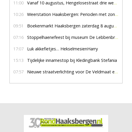
11:00
Vanaf 10 augustus, Hengelosestraat drie weken dicht voor doorgaand verkeer
10:26
Weerstation Haaksbergen: Perioden met zon en droog
09:51
Boekenmarkt Haaksbergen zaterdag 8 augustus, marktplein Haaksbergen
07:16
Stoppelhaenefeest bij museum De Lebbenbrugge
17:07
Luk akkefietjes… HekselmesienHarry
15:13
Tijdelijke innamestop bij Kledingbank Stefania
07:57
Nieuwe straatverlichting voor De Veldmaat en De Pas