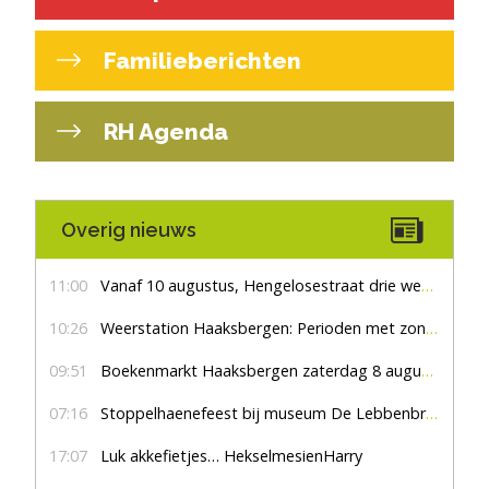
Familieberichten
RH Agenda
Overig nieuws
11:00
Vanaf 10 augustus, Hengelosestraat drie weken dicht voor doorgaand verkeer
10:26
Weerstation Haaksbergen: Perioden met zon en droog
09:51
Boekenmarkt Haaksbergen zaterdag 8 augustus, marktplein Haaksbergen
07:16
Stoppelhaenefeest bij museum De Lebbenbrugge
17:07
Luk akkefietjes… HekselmesienHarry