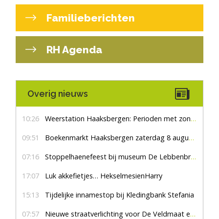
Familieberichten
RH Agenda
Overig nieuws
10:26
Weerstation Haaksbergen: Perioden met zon en droog
09:51
Boekenmarkt Haaksbergen zaterdag 8 augustus, marktplein Haaksbergen
07:16
Stoppelhaenefeest bij museum De Lebbenbrugge
17:07
Luk akkefietjes… HekselmesienHarry
15:13
Tijdelijke innamestop bij Kledingbank Stefania
07:57
Nieuwe straatverlichting voor De Veldmaat en De Pas