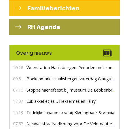
Familieberichten
RH Agenda
Overig nieuws
10:26
Weerstation Haaksbergen: Perioden met zon en droog
09:51
Boekenmarkt Haaksbergen zaterdag 8 augustus, marktplein Haaksbergen
07:16
Stoppelhaenefeest bij museum De Lebbenbrugge
17:07
Luk akkefietjes… HekselmesienHarry
15:13
Tijdelijke innamestop bij Kledingbank Stefania
07:57
Nieuwe straatverlichting voor De Veldmaat en De Pas