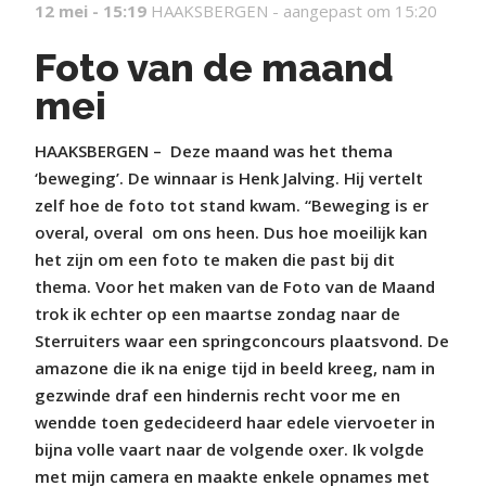
12 mei - 15:19
HAAKSBERGEN -
aangepast om 15:20
Foto van de maand
mei
HAAKSBERGEN –
Deze maand was het thema
‘beweging’. De winnaar is Henk Jalving. Hij vertelt
zelf hoe de foto tot stand kwam. “Beweging is er
overal, overal
om ons heen. Dus hoe moeilijk kan
het zijn om een foto te maken die past bij dit
thema. Voor het maken van de Foto van de Maand
trok ik echter op een maartse zondag naar de
Sterruiters waar een springconcours plaatsvond. De
amazone die ik na enige tijd in beeld kreeg, nam in
gezwinde draf een hindernis recht voor me en
wendde toen gedecideerd haar edele viervoeter in
bijna volle vaart naar de volgende oxer. Ik volgde
met mijn camera en maakte enkele opnames met