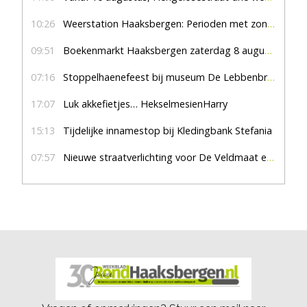
10:26
Weerstation Haaksbergen: Perioden met zon en droog
09:51
Boekenmarkt Haaksbergen zaterdag 8 augustus, marktplein Haaksbergen
07:16
Stoppelhaenefeest bij museum De Lebbenbrugge
17:07
Luk akkefietjes… HekselmesienHarry
15:13
Tijdelijke innamestop bij Kledingbank Stefania
07:57
Nieuwe straatverlichting voor De Veldmaat en De Pas