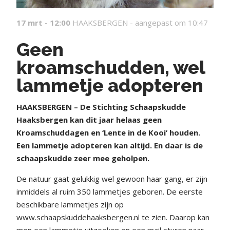
17 mrt - 12:00
HAAKSBERGEN -
aangepast om 10:47
Geen
kroamschudden, wel
lammetje adopteren
HAAKSBERGEN – De Stichting Schaapskudde
Haaksbergen kan dit jaar helaas geen
Kroamschuddagen en ‘Lente in de Kooi’ houden.
Een lammetje adopteren kan altijd. En daar is de
schaapskudde zeer mee geholpen.
De natuur gaat gelukkig wel gewoon haar gang, er zijn
inmiddels al ruim 350 lammetjes geboren. De eerste
beschikbare lammetjes zijn op
www.schaapskuddehaaksbergen.nl te zien. Daarop kan