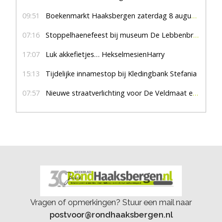
09:51
Boekenmarkt Haaksbergen zaterdag 8 augustus, marktplein Haaksbergen
07:16
Stoppelhaenefeest bij museum De Lebbenbrugge
17:07
Luk akkefietjes… HekselmesienHarry
15:13
Tijdelijke innamestop bij Kledingbank Stefania
07:57
Nieuwe straatverlichting voor De Veldmaat en De Pas
Vragen of opmerkingen? Stuur een mail naar
postvoor@rondhaaksbergen.nl