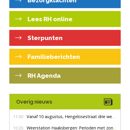
Bezorgklachten
Lees RH online
Sterpunten
Familieberichten
RH Agenda
Overig nieuws
11:00
Vanaf 10 augustus, Hengelosestraat drie weken dicht voor doorgaand verkeer
10:26
Weerstation Haaksbergen: Perioden met zon en droog