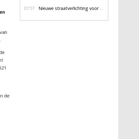
07:57
Nieuwe straatverlichting voor De Veldmaat en De Pas
een
 van
.
 de
et
2021
n
en de