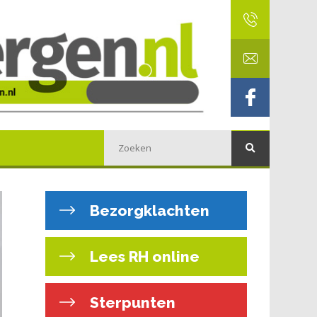
Bezorgklachten
Lees RH online
Sterpunten