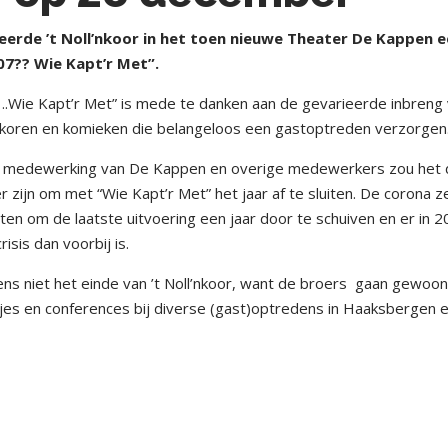
rde ’t Noll’nkoor in het toen nieuwe Theater De Kappen 
7?? Wie Kapt’r Met”.
….Wie Kapt’r Met” is mede te danken aan de gevarieerde inbreng
koren en komieken die belangeloos een gastoptreden verzorgen
ige medewerking van De Kappen en overige medewerkers zou het
 zijn om met “Wie Kapt’r Met” het jaar af te sluiten. De corona z
ten om de laatste uitvoering een jaar door te schuiven en er in 
isis dan voorbij is.
s niet het einde van ’t Noll’nkoor, want de broers
gaan gewoo
djes en conferences bij diverse (gast)optredens in Haaksbergen 