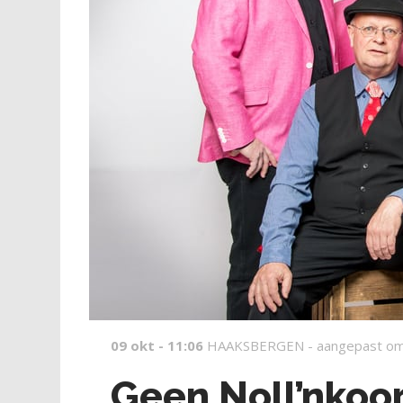
09 okt - 11:06
HAAKSBERGEN -
aangepast om
Geen Noll’nkoo