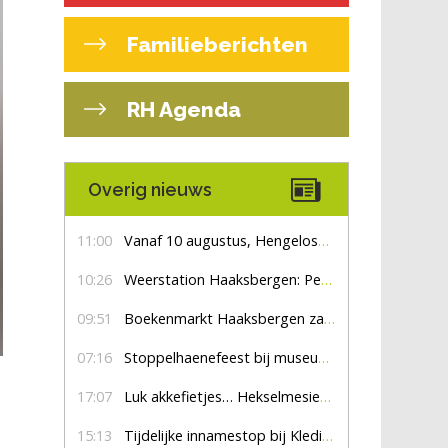
Familieberichten
RH Agenda
Overig nieuws
11:00
Vanaf 10 augustus, Hengelosestraat drie weken dicht voor doorgaand verkeer
10:26
Weerstation Haaksbergen: Perioden met zon en droog
09:51
Boekenmarkt Haaksbergen zaterdag 8 augustus, marktplein Haaksbergen
07:16
Stoppelhaenefeest bij museum De Lebbenbrugge
17:07
Luk akkefietjes… HekselmesienHarry
15:13
Tijdelijke innamestop bij Kledingbank Stefania