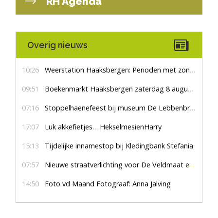
RH Agenda
Overig nieuws
10:26
Weerstation Haaksbergen: Perioden met zon en droog
09:51
Boekenmarkt Haaksbergen zaterdag 8 augustus, marktplein Haaksbergen
07:16
Stoppelhaenefeest bij museum De Lebbenbrugge
17:07
Luk akkefietjes… HekselmesienHarry
15:13
Tijdelijke innamestop bij Kledingbank Stefania
07:57
Nieuwe straatverlichting voor De Veldmaat en De Pas
14:50
Foto vd Maand Fotograaf: Anna Jalving