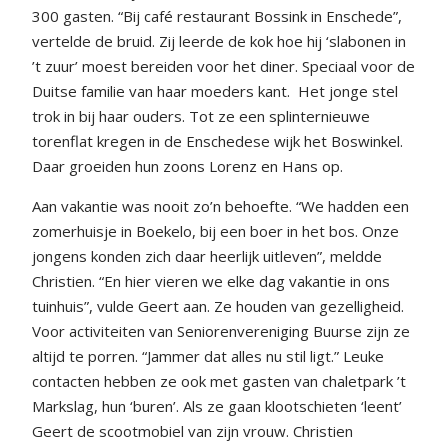
300 gasten. “Bij café restaurant Bossink in Enschede”,
vertelde de bruid. Zij leerde de kok hoe hij ‘slabonen in
’t zuur’ moest bereiden voor het diner. Speciaal voor de
Duitse familie van haar moeders kant.
Het jonge stel
trok in bij haar ouders. Tot ze een splinternieuwe
torenflat kregen in de Enschedese wijk het Boswinkel.
Daar groeiden hun zoons Lorenz en Hans op.
Aan vakantie was nooit zo’n behoefte. “We hadden een
zomerhuisje in Boekelo, bij een boer in het bos. Onze
jongens konden zich daar heerlijk uitleven”, meldde
Christien. “En hier vieren we elke dag vakantie in ons
tuinhuis”, vulde Geert aan. Ze houden van gezelligheid.
Voor activiteiten van Seniorenvereniging Buurse zijn ze
altijd te porren. “Jammer dat alles nu stil ligt.” Leuke
contacten hebben ze ook met gasten van chaletpark ’t
Markslag, hun ‘buren’. Als ze gaan klootschieten ‘leent’
Geert de scootmobiel van zijn vrouw. Christien