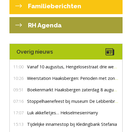
Familieberichten
RH Agenda
Overig nieuws
11:00
Vanaf 10 augustus, Hengelosestraat drie weken dicht voor doorgaand verkeer
10:26
Weerstation Haaksbergen: Perioden met zon en droog
09:51
Boekenmarkt Haaksbergen zaterdag 8 augustus, marktplein Haaksbergen
07:16
Stoppelhaenefeest bij museum De Lebbenbrugge
17:07
Luk akkefietjes… HekselmesienHarry
15:13
Tijdelijke innamestop bij Kledingbank Stefania