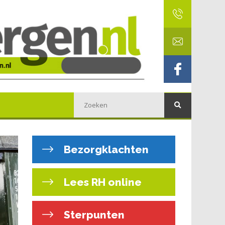
Bezorgklachten
Lees RH online
Sterpunten