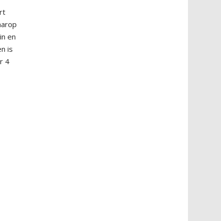
rt
waarop
in en
n is
r 4