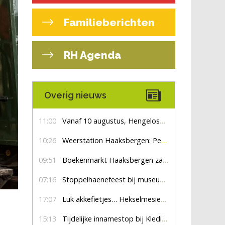
Familieberichten
RH Agenda
Overig nieuws
11:00
Vanaf 10 augustus, Hengelosestraat drie weken dicht voor doorgaand verkeer
10:26
Weerstation Haaksbergen: Perioden met zon en droog
09:51
Boekenmarkt Haaksbergen zaterdag 8 augustus, marktplein Haaksbergen
07:16
Stoppelhaenefeest bij museum De Lebbenbrugge
17:07
Luk akkefietjes… HekselmesienHarry
15:13
Tijdelijke innamestop bij Kledingbank Stefania