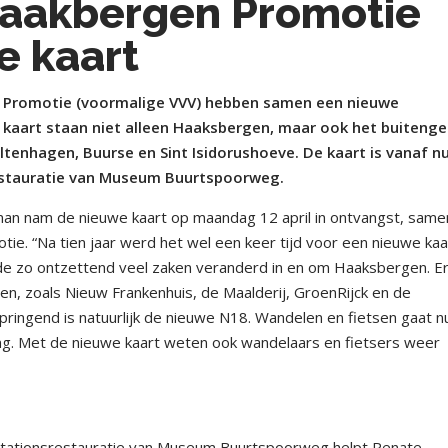
aakbergen Promotie
e kaart
Promotie (voormalige VVV) hebben samen een nieuwe
 kaart staan niet alleen Haaksbergen, maar ook het buitenge
ltenhagen, Buurse en Sint Isidorushoeve. De kaart is vanaf n
srestauratie van Museum Buurtspoorweg.
n nam de nieuwe kaart op maandag 12 april in ontvangst, same
. “Na tien jaar werd het wel een keer tijd voor een nieuwe kaar
ode zo ontzettend veel zaken veranderd in en om Haaksbergen. Er 
n, zoals Nieuw Frankenhuis, de Maalderij, GroenRijck en de
ringend is natuurlijk de nieuwe N18. Wandelen en fietsen gaat n
ing. Met de nieuwe kaart weten ook wandelaars en fietsers weer
e stationsrestauratie van Museum Buurtspoorweg helpt Renate