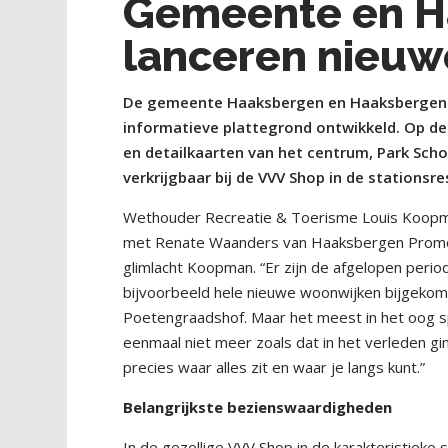
Gemeente en H
lanceren nieuw
De gemeente Haaksbergen en Haaksbergen 
informatieve plattegrond ontwikkeld. Op de
en detailkaarten van het centrum, Park Scho
verkrijgbaar bij de VVV Shop in de station
Wethouder Recreatie & Toerisme Louis Koopma
met Renate Waanders van Haaksbergen Promotie
glimlacht Koopman. “Er zijn de afgelopen peri
bijvoorbeeld hele nieuwe woonwijken bijgekome
Poetengraadshof. Maar het meest in het oog sp
eenmaal niet meer zoals dat in het verleden g
precies waar alles zit en waar je langs kunt.”
Belangrijkste bezienswaardigheden
In de gezellige VVV Shop in de karakteristiek