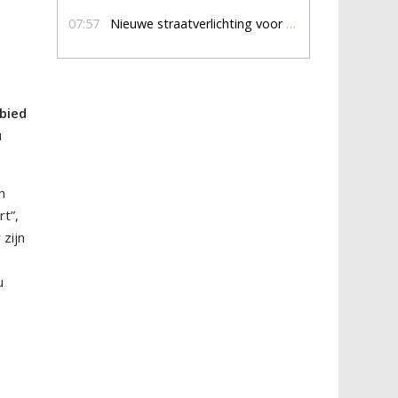
07:57
Nieuwe straatverlichting voor De Veldmaat en De Pas
bied
u
n
t”,
zijn
u