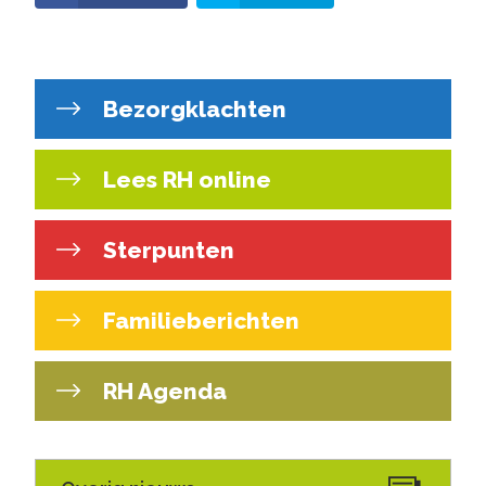
Bezorgklachten
Lees RH online
Sterpunten
Familieberichten
RH Agenda