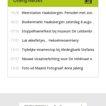
Overig nieuws
10:26
Weerstation Haaksbergen: Perioden met zon en droog
09:51
Boekenmarkt Haaksbergen zaterdag 8 augustus, marktplein Haaksbergen
07:16
Stoppelhaenefeest bij museum De Lebbenbrugge
17:07
Luk akkefietjes… HekselmesienHarry
15:13
Tijdelijke innamestop bij Kledingbank Stefania
07:57
Nieuwe straatverlichting voor De Veldmaat en De Pas
14:50
Foto vd Maand Fotograaf: Anna Jalving