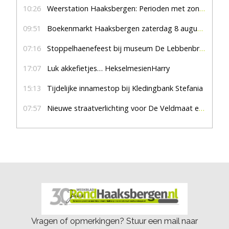
10:26
Weerstation Haaksbergen: Perioden met zon en droog
09:51
Boekenmarkt Haaksbergen zaterdag 8 augustus, marktplein Haaksbergen
07:16
Stoppelhaenefeest bij museum De Lebbenbrugge
17:07
Luk akkefietjes… HekselmesienHarry
15:13
Tijdelijke innamestop bij Kledingbank Stefania
07:57
Nieuwe straatverlichting voor De Veldmaat en De Pas
Vragen of opmerkingen? Stuur een mail naar