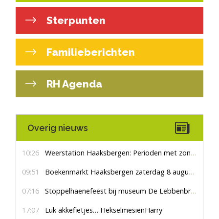
Sterpunten
Familieberichten
RH Agenda
Overig nieuws
10:26
Weerstation Haaksbergen: Perioden met zon en droog
09:51
Boekenmarkt Haaksbergen zaterdag 8 augustus, marktplein Haaksbergen
07:16
Stoppelhaenefeest bij museum De Lebbenbrugge
17:07
Luk akkefietjes… HekselmesienHarry