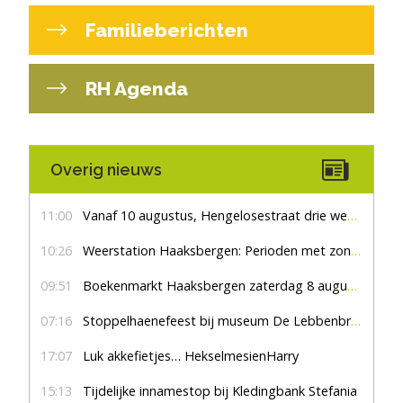
Familieberichten
RH Agenda
Overig nieuws
11:00
Vanaf 10 augustus, Hengelosestraat drie weken dicht voor doorgaand verkeer
10:26
Weerstation Haaksbergen: Perioden met zon en droog
09:51
Boekenmarkt Haaksbergen zaterdag 8 augustus, marktplein Haaksbergen
07:16
Stoppelhaenefeest bij museum De Lebbenbrugge
17:07
Luk akkefietjes… HekselmesienHarry
15:13
Tijdelijke innamestop bij Kledingbank Stefania