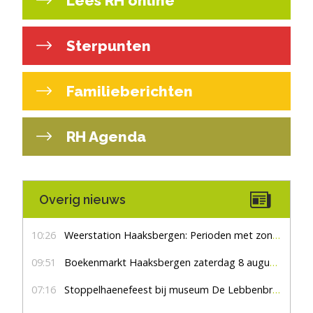
Lees RH online
Sterpunten
Familieberichten
RH Agenda
Overig nieuws
10:26
Weerstation Haaksbergen: Perioden met zon en droog
09:51
Boekenmarkt Haaksbergen zaterdag 8 augustus, marktplein Haaksbergen
07:16
Stoppelhaenefeest bij museum De Lebbenbrugge