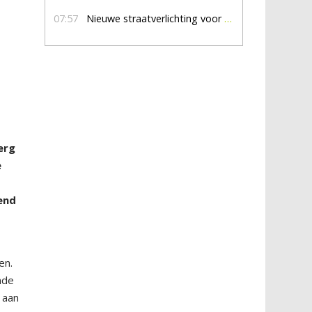
07:57
Nieuwe straatverlichting voor De Veldmaat en De Pas
erg
e
end
en.
nde
d aan