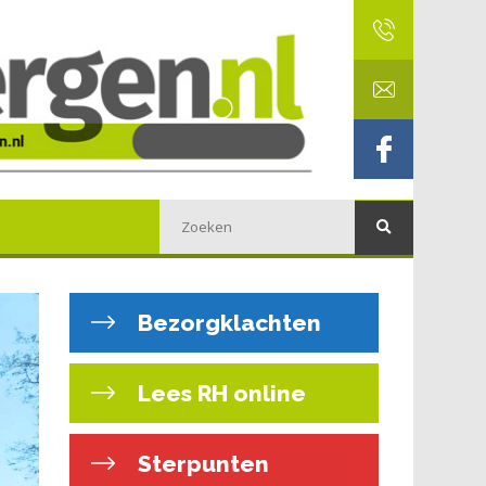
Bezorgklachten
Lees RH online
Sterpunten