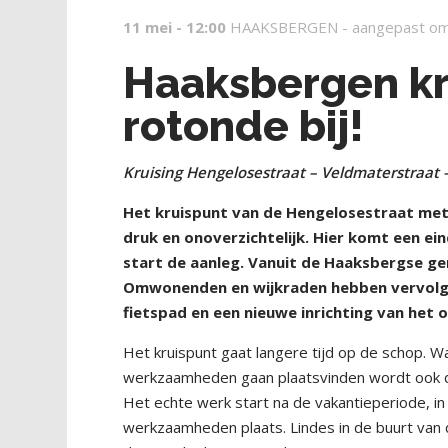
11 mei - 12:00
HAAKSBERGEN -
aangepast om
Haaksbergen kri
rotonde bij!
Kruising Hengelosestraat – Veldmaterstraat
Het kruispunt van de Hengelosestraat met 
druk en onoverzichtelijk. Hier komt een e
start de aanleg. Vanuit de Haaksbergse g
Omwonenden en wijkraden hebben vervolge
fietspad en een nieuwe inrichting van het
Het kruispunt gaat langere tijd op de schop. 
werkzaamheden gaan plaatsvinden wordt ook de
Het echte werk start na de vakantieperiode, i
werkzaamheden plaats. Lindes in de buurt van de