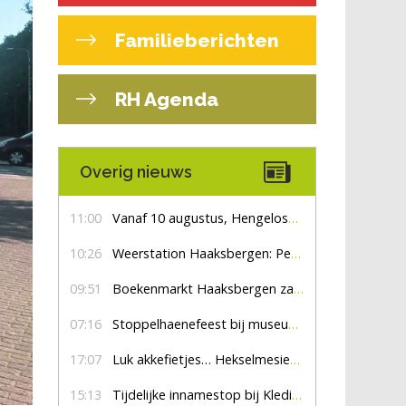
Familieberichten
RH Agenda
Overig nieuws
11:00
Vanaf 10 augustus, Hengelosestraat drie weken dicht voor doorgaand verkeer
10:26
Weerstation Haaksbergen: Perioden met zon en droog
09:51
Boekenmarkt Haaksbergen zaterdag 8 augustus, marktplein Haaksbergen
07:16
Stoppelhaenefeest bij museum De Lebbenbrugge
17:07
Luk akkefietjes… HekselmesienHarry
15:13
Tijdelijke innamestop bij Kledingbank Stefania