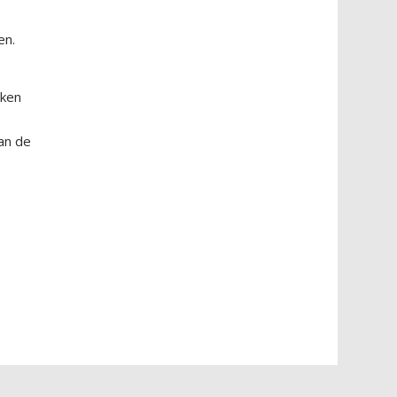
en.
eken
an de