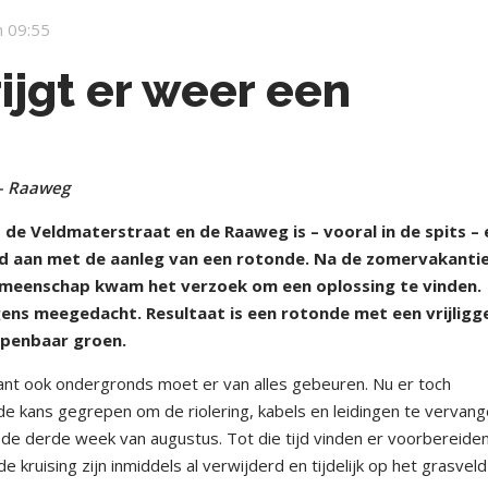
 09:55
jgt er weer een
 – Raaweg
de Veldmaterstraat en de Raaweg is – vooral in de spits – 
ind aan met de aanleg van een rotonde. Na de zomervakanti
emeenschap kwam het verzoek om een oplossing te vinden.
ns meegedacht. Resultaat is een rotonde met een vrijligg
 openbaar groen.
Want ook ondergronds moet er van alles gebeuren. Nu er toch
 kans gegrepen om de riolering, kabels en leidingen te vervang
n de derde week van augustus. Tot die tijd vinden er voorbereide
 kruising zijn inmiddels al verwijderd en tijdelijk op het grasvel