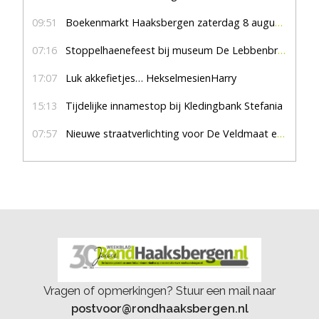
09:51
Boekenmarkt Haaksbergen zaterdag 8 augustus, marktplein Haaksbergen
07:16
Stoppelhaenefeest bij museum De Lebbenbrugge
17:07
Luk akkefietjes… HekselmesienHarry
15:13
Tijdelijke innamestop bij Kledingbank Stefania
07:57
Nieuwe straatverlichting voor De Veldmaat en De Pas
Vragen of opmerkingen? Stuur een mail naar
postvoor@rondhaaksbergen.nl