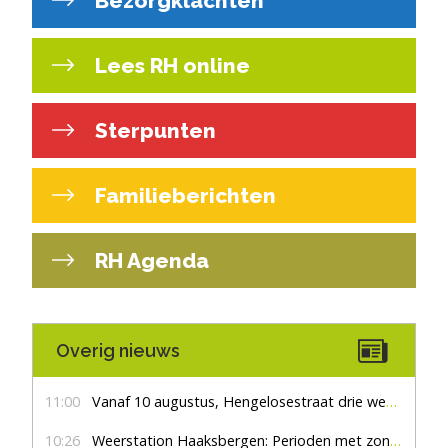
Bezorgklachten
Lees RH online
Sterpunten
Familieberichten
RH Agenda
Overig nieuws
11:00
Vanaf 10 augustus, Hengelosestraat drie weken dicht voor doorgaand verkeer
10:26
Weerstation Haaksbergen: Perioden met zon en droog