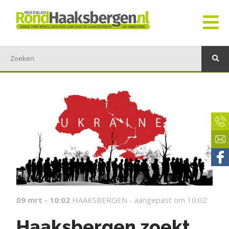
09 mrt - 10:02
HAAKSBERGEN -
aangepast om 10:02
Haaksbergen zoekt