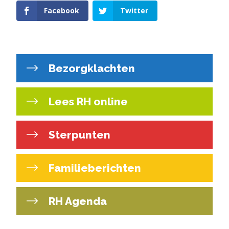
Facebook
Twitter
Bezorgklachten
Lees RH online
Sterpunten
Familieberichten
RH Agenda