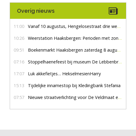
Overig nieuws
11:00
Vanaf 10 augustus, Hengelosestraat drie weken dicht voor doorgaand verkeer
10:26
Weerstation Haaksbergen: Perioden met zon en droog
09:51
Boekenmarkt Haaksbergen zaterdag 8 augustus, marktplein Haaksbergen
07:16
Stoppelhaenefeest bij museum De Lebbenbrugge
17:07
Luk akkefietjes… HekselmesienHarry
15:13
Tijdelijke innamestop bij Kledingbank Stefania
07:57
Nieuwe straatverlichting voor De Veldmaat en De Pas