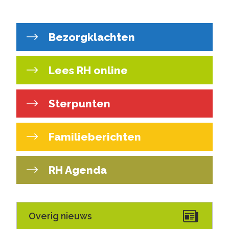
Bezorgklachten
Lees RH online
Sterpunten
Familieberichten
RH Agenda
Overig nieuws