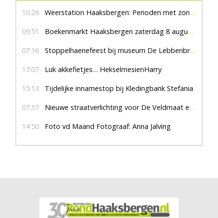
10:26
Weerstation Haaksbergen: Perioden met zon en droog
09:51
Boekenmarkt Haaksbergen zaterdag 8 augustus, marktplein Haaksbergen
07:16
Stoppelhaenefeest bij museum De Lebbenbrugge
17:07
Luk akkefietjes… HekselmesienHarry
15:13
Tijdelijke innamestop bij Kledingbank Stefania
07:57
Nieuwe straatverlichting voor De Veldmaat en De Pas
14:50
Foto vd Maand Fotograaf: Anna Jalving