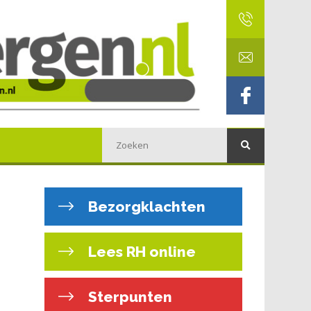
Bezorgklachten
Lees RH online
Sterpunten