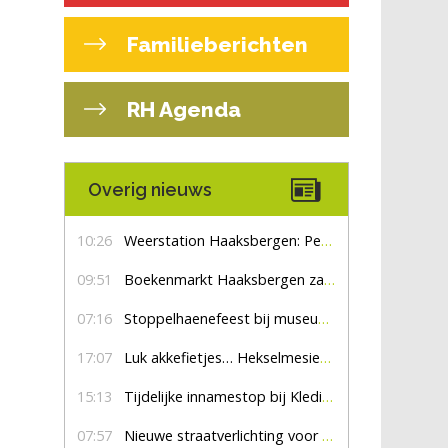
Familieberichten
RH Agenda
Overig nieuws
10:26
Weerstation Haaksbergen: Perioden met zon en droog
09:51
Boekenmarkt Haaksbergen zaterdag 8 augustus, marktplein Haaksbergen
07:16
Stoppelhaenefeest bij museum De Lebbenbrugge
17:07
Luk akkefietjes… HekselmesienHarry
15:13
Tijdelijke innamestop bij Kledingbank Stefania
07:57
Nieuwe straatverlichting voor De Veldmaat en De Pas