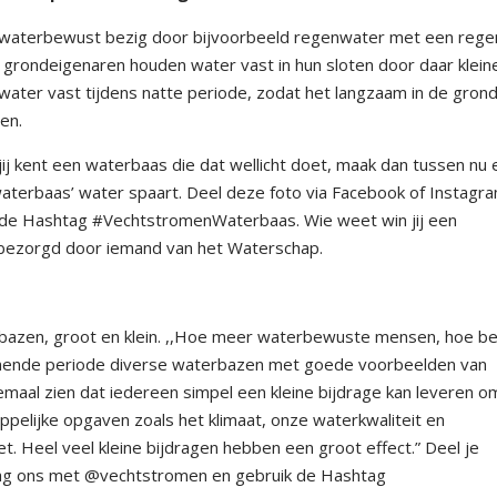
 waterbewust bezig door bijvoorbeeld regenwater met een rege
 grondeigenaren houden water vast in hun sloten door daar klein
water vast tijdens natte periode, zodat het langzaam in de grond
en.
f jij kent een waterbaas die dat wellicht doet, maak dan tussen nu
 ‘waterbaas’ water spaart. Deel deze foto via Facebook of Instagr
de Hashtag #VechtstromenWaterbaas. Wie weet win jij een
t bezorgd door iemand van het Waterschap.
erbazen, groot en klein. ,,Hoe meer waterbewuste mensen, hoe be
mende periode diverse waterbazen met goede voorbeelden van
lemaal zien dat iedereen simpel een kleine bijdrage kan leveren o
elijke opgaven zoals het klimaat, onze waterkwaliteit en
. Heel veel kleine bijdragen hebben een groot effect.” Deel je
Tag ons met @vechtstromen en gebruik de Hashtag