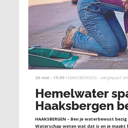
26 mei - 15:00
HAAKSBERGEN -
aangepast om
Hemelwater spa
Haaksbergen be
HAAKSBERGEN – Ben je waterbewust bezig e
Waterschap weten wat dat is en je maakt k