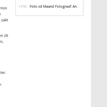
14:50
Foto vd Maand Fotograaf: Anna Jalving
nton
e
 zakt
 en 28
am,
ter.
m