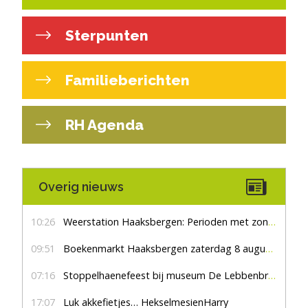
Sterpunten
Familieberichten
RH Agenda
Overig nieuws
10:26
Weerstation Haaksbergen: Perioden met zon en droog
09:51
Boekenmarkt Haaksbergen zaterdag 8 augustus, marktplein Haaksbergen
07:16
Stoppelhaenefeest bij museum De Lebbenbrugge
17:07
Luk akkefietjes… HekselmesienHarry