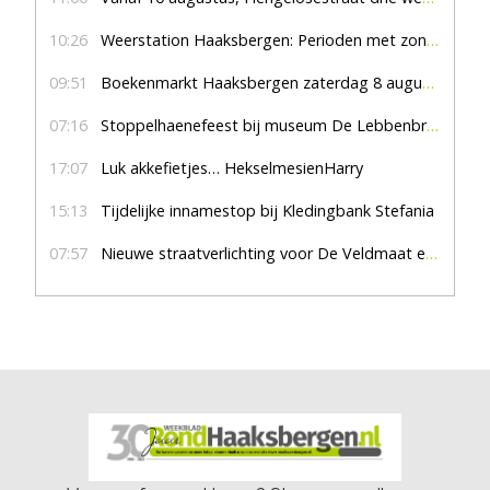
10:26
Weerstation Haaksbergen: Perioden met zon en droog
09:51
Boekenmarkt Haaksbergen zaterdag 8 augustus, marktplein Haaksbergen
07:16
Stoppelhaenefeest bij museum De Lebbenbrugge
17:07
Luk akkefietjes… HekselmesienHarry
15:13
Tijdelijke innamestop bij Kledingbank Stefania
07:57
Nieuwe straatverlichting voor De Veldmaat en De Pas