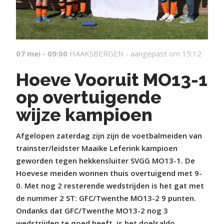
07 mei - 09:00
HAAKSBERGEN -
aangepast om 15:12
Hoeve Vooruit MO13-1
op overtuigende
wijze kampioen
Afgelopen zaterdag zijn zijn de voetbalmeiden van
trainster/leidster Maaike Leferink kampioen
geworden tegen hekkensluiter SVGG MO13-1. De
Hoevese meiden wonnen thuis overtuigend met 9-
0. Met nog 2 resterende wedstrijden is het gat met
de nummer 2 ST: GFC/Twenthe MO13-2 9 punten.
Ondanks dat GFC/Twenthe MO13-2 nog 3
wedstrijden te goed heeft, is het doelsaldo